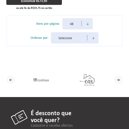
Economize
R$73,90
ou até
4
x
de
R$59,75
no cartão
Itens por página:
Ordenar por:
É desconto que
você quer?
Cadastre e receba ofertas