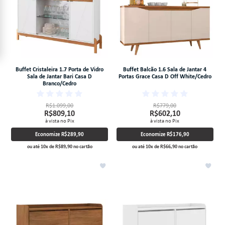
Buffet Cristaleira 1.7 Porta de Vidro
Buffet Balcão 1.6 Sala de Jantar 4
Sala de Jantar Bari Casa D
Portas Grace Casa D Off White/Cedro
Branco/Cedro
R$1.099,00
R$779,00
R$809,10
R$602,10
à vista no Pix
à vista no Pix
Economize
R$289,90
Economize
R$176,90
ou até
10
x
de
R$89,90
no cartão
ou até
10
x
de
R$66,90
no cartão