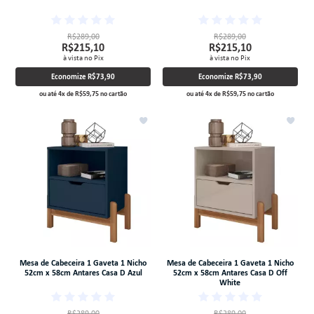
R$289,00
R$289,00
R$215,10
R$215,10
à vista no Pix
à vista no Pix
Economize
R$73,90
Economize
R$73,90
ou até
4
x
de
R$59,75
no cartão
ou até
4
x
de
R$59,75
no cartão
Mesa de Cabeceira 1 Gaveta 1 Nicho
Mesa de Cabeceira 1 Gaveta 1 Nicho
52cm x 58cm Antares Casa D Azul
52cm x 58cm Antares Casa D Off
White
R$289,00
R$289,00