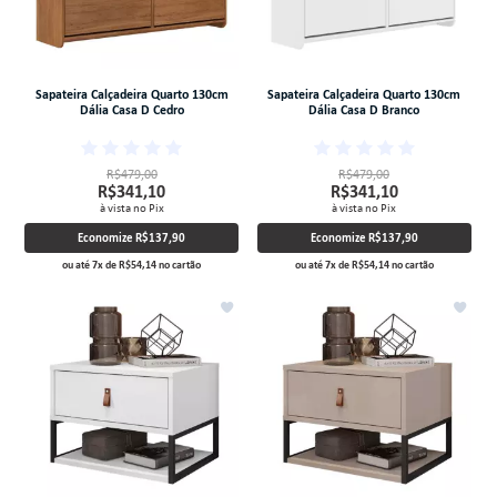
Sapateira Calçadeira Quarto 130cm
Sapateira Calçadeira Quarto 130cm
Dália Casa D Cedro
Dália Casa D Branco
R$479,00
R$479,00
R$341,10
R$341,10
à vista no Pix
à vista no Pix
Economize
R$137,90
Economize
R$137,90
ou até
7
x
de
R$54,14
no cartão
ou até
7
x
de
R$54,14
no cartão