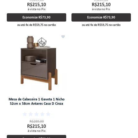
R$215,10
R$215,10
à vista no Pix
à vista no Pix
Economize
R$73,90
Economize
R$73,90
ou até
4
x
de
R$59,75
no cartão
ou até
4
x
de
R$59,75
no cartão
Mesa de Cabeceira 1 Gaveta 1 Nicho
52cm x 58cm Antares Casa D Cinza
R$289,00
R$215,10
à vista no Pix