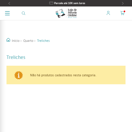
Parcele até 10X sem Juros
Início
›
Quarto
›
Treliches
Treliches
Não há produtos cadastrados nesta categoria.