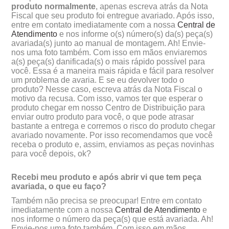
produto normalmente
, apenas escreva atrás da Nota
Fiscal que seu produto foi entregue avariado. Após isso,
entre em contato imediatamente com a nossa
Central de
Atendimento
e nos informe o(s) número(s) da(s) peça(s)
avariada(s) junto ao manual de montagem. Ah! Envie-
nos uma foto também. Com isso em mãos enviaremos
a(s) peça(s) danificada(s) o mais rápido possível para
você. Essa é a maneira mais rápida e fácil para resolver
um problema de avaria. E se eu devolver todo o
produto? Nesse caso, escreva atrás da Nota Fiscal o
motivo da recusa. Com isso, vamos ter que esperar o
produto chegar em nosso Centro de Distribuição para
enviar outro produto para você, o que pode atrasar
bastante a entrega e corremos o risco do produto chegar
avariado novamente. Por isso recomendamos que você
receba o produto e, assim, enviamos as peças novinhas
para você depois, ok?
Recebi meu produto e após abrir vi que tem peça
avariada, o que eu faço?
Também não precisa se preocupar! Entre em contato
imediatamente com a nossa
Central de Atendimento
e
nos informe o número da peça(s) que está avariada. Ah!
Envie-nos uma foto também. Com isso em mãos