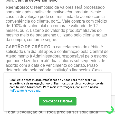
pela
Central de Atendimento
.
Reembolso
: O reembolso de valores será processado
somente após análise do motivo e/ou produto. Neste
caso, a devolução pode ser restituída de acordo com a
conveniência do cliente, por:1. Vale compra com crédito
de 100% do valor total da compra e validade de 12
meses, ou 2. Estorno do valor do produto* através do
mesmo meio de pagamento utilizado pelo cliente no ato
da compra, conforme segue:
CARTÃO DE CRÉDITO:
o cancelamento do débito é
solicitado um dia útil após a confirmação pela Central de
Atendimento à Administradora responsável pelo estorno,
que pode fazê-lo em até duas faturas subsequentes de
acordo com a data de vencimento do cartão. Prazo
determinado pela própria instituição financeira. Caso
sua conta já esteja fechada, o valor ficará indisponível
até o próximo vencimento.
Cookies: a gente guarda estatísticas de visitas para melhorar sua
experiência de navegação. Ao utilizar nossos serviços, você concorda
BOLETO BANCÁRIO OU DEPÓSITO:
Reembolso
com tal monitoramento.
Para mais informações, consulte a nossa
Política de Privacidade.
realizado em conta corrente em até 15 dias úteis após o
recebimento dos dados bancários do cliente
pela Central de Atendimento.*Valores referentes ao frete
CONCORDAR E FECHAR
da 1º entrega não são reembolsados.
Toda Devolução ou Troca precisa ser solicitada