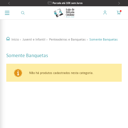
Parcele até 10X sem Juros
Início
›
Juvenil e Infantil
›
Penteadeiras e Banquetas
›
Somente Banquetas
Somente Banquetas
Não há produtos cadastrados nesta categoria.