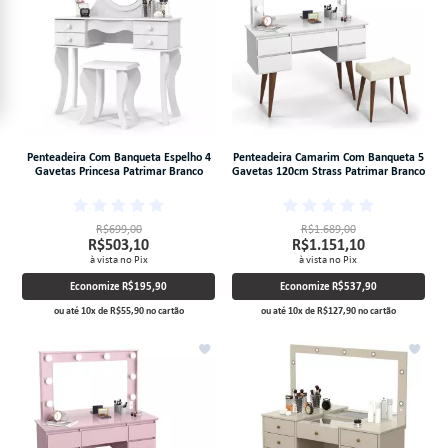
Penteadeira Com Banqueta Espelho 4
Penteadeira Camarim Com Banqueta 5
Gavetas Princesa Patrimar Branco
Gavetas 120cm Strass Patrimar Branco
R$699,00
R$1.689,00
R$503,10
R$1.151,10
à vista no Pix
à vista no Pix
Economize
R$195,90
Economize
R$537,90
ou até
10
x
de
R$55,90
no cartão
ou até
10
x
de
R$127,90
no cartão