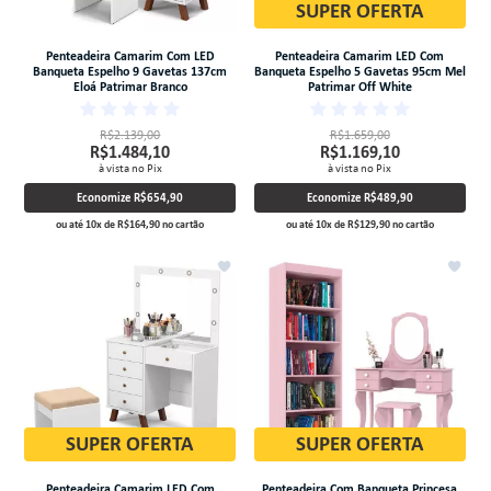
SUPER OFERTA
Penteadeira Camarim Com LED
Penteadeira Camarim LED Com
Banqueta Espelho 9 Gavetas 137cm
Banqueta Espelho 5 Gavetas 95cm Mel
Eloá Patrimar Branco
Patrimar Off White
R$2.139,00
R$1.659,00
R$1.484,10
R$1.169,10
à vista no Pix
à vista no Pix
Economize
R$654,90
Economize
R$489,90
ou até
10
x
de
R$164,90
no cartão
ou até
10
x
de
R$129,90
no cartão
SUPER OFERTA
SUPER OFERTA
Penteadeira Camarim LED Com
Penteadeira Com Banqueta Princesa