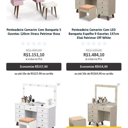
Penteadeira Camarim Com Banqueta 5
Penteadeira Camarim Com LED
Gavetas 120cm Strass Patrimar Rosa
Banqueta Espelho 9 Gavetas 137cm
Eloá Patrimar Off White
R$1.689,00
R$2.139,00
R$1.151,10
R$1.484,10
à vista no Pix
à vista no Pix
Economize
R$537,90
Economize
R$654,90
ou até
10
x
de
R$127,90
no cartão
ou até
10
x
de
R$164,90
no cartão