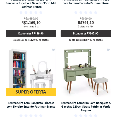
Banqueta Espelho 5 Gavetas 95cm Mel
com Livreiro Encanto Patrimar Rosa
Patrimar Branco
R$1.659,00
R$899,00
R$1.169,10
R$791,10
à vista no Pix
à vista no Pix
Economize
R$489,90
Economize
R$107,90
ou até
10
x
de
R$129,90
no cartão
ou até
10
x
de
R$87,90
no cartão
SUPER OFERTA
Penteadeira Com Banqueta Princesa
Penteadeira Camarim Com Banqueta 5
com Livreiro Encanto Patrimar Branco
Gavetas 120cm Strass Patrimar Verde
Alegrim