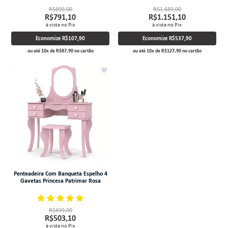
R$899,00
R$1.689,00
R$791,10
R$1.151,10
à vista no Pix
à vista no Pix
Economize
R$107,90
Economize
R$537,90
ou até
10
x
de
R$87,90
no cartão
ou até
10
x
de
R$127,90
no cartão
Penteadeira Com Banqueta Espelho 4
Gavetas Princesa Patrimar Rosa
R$699,00
R$503,10
à vista no Pix