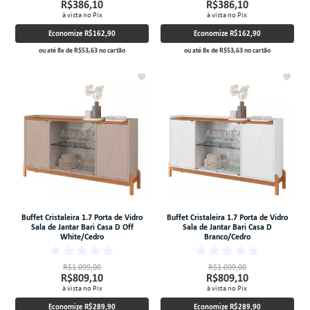
R$386,10
R$386,10
à vista no Pix
à vista no Pix
Economize
R$162,90
Economize
R$162,90
ou até
8
x
de
R$53,63
no cartão
ou até
8
x
de
R$53,63
no cartão
Buffet Cristaleira 1.7 Porta de Vidro
Buffet Cristaleira 1.7 Porta de Vidro
Sala de Jantar Bari Casa D Off
Sala de Jantar Bari Casa D
White/Cedro
Branco/Cedro
R$1.099,00
R$1.099,00
R$809,10
R$809,10
à vista no Pix
à vista no Pix
Economize
R$289,90
Economize
R$289,90