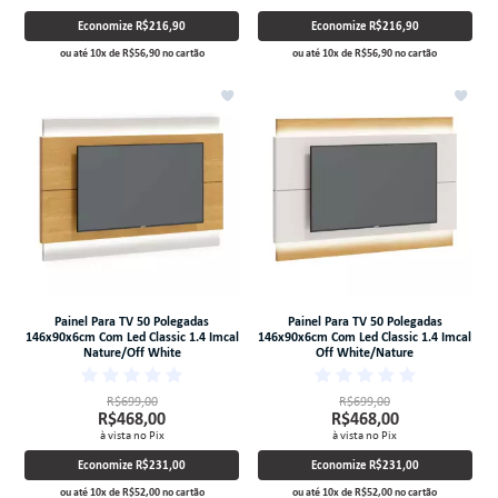
Economize
R$216,90
Economize
R$216,90
ou até
10
x
de
R$56,90
no cartão
ou até
10
x
de
R$56,90
no cartão
Painel Para TV 50 Polegadas
Painel Para TV 50 Polegadas
146x90x6cm Com Led Classic 1.4 Imcal
146x90x6cm Com Led Classic 1.4 Imcal
Nature/Off White
Off White/Nature
R$699,00
R$699,00
R$468,00
R$468,00
à vista no Pix
à vista no Pix
Economize
R$231,00
Economize
R$231,00
ou até
10
x
de
R$52,00
no cartão
ou até
10
x
de
R$52,00
no cartão