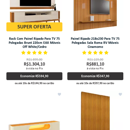
SUPER OFERTA
Rack Com Painel Ripado Para TV 75
Painel Ripado 218x230 Para TV 75
Polegadas Brunt 220cm EAX Móveis
Polegadas Sala Roma RV Móveis
Off White/Cedro
Cinamomo
R$1.899,00
R$1.229,00
R$1.304,10
R$881,10
à vista no Pix
à vista no Pix
Economize
R$594,90
Economize
R$347,90
ou até
10
x
de
R$144,90
no cartão
ou até
10
x
de
R$97,90
no cartão