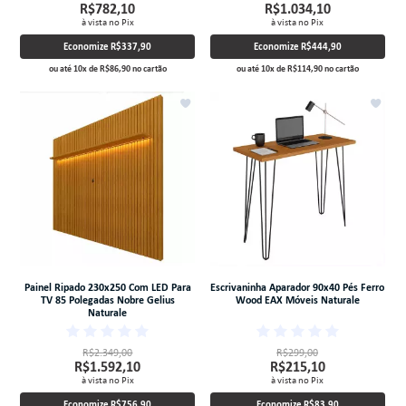
R$782,10
R$1.034,10
à vista no Pix
à vista no Pix
Economize
R$337,90
Economize
R$444,90
ou até
10
x
de
R$86,90
no cartão
ou até
10
x
de
R$114,90
no cartão
Painel Ripado 230x250 Com LED Para
Escrivaninha Aparador 90x40 Pés Ferro
TV 85 Polegadas Nobre Gelius
Wood EAX Móveis Naturale
Naturale
R$2.349,00
R$299,00
R$1.592,10
R$215,10
à vista no Pix
à vista no Pix
Economize
R$756,90
Economize
R$83,90