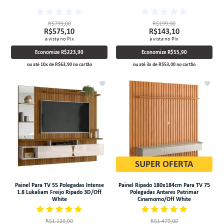
R$799,00
R$199,00
R$575,10
R$143,10
à vista no Pix
à vista no Pix
Economize
R$223,90
Economize
R$55,90
ou até
10
x
de
R$63,90
no cartão
ou até
3
x
de
R$53,00
no cartão
SUPER OFERTA
Painel Para TV 55 Polegadas Intense
Painel Ripado 180x184cm Para TV 75
1.8 Lukaliam Freijo Ripado 3D/Off
Polegadas Antares Patrimar
White
Cinamomo/Off White
R$1.120,00
R$1.479,00