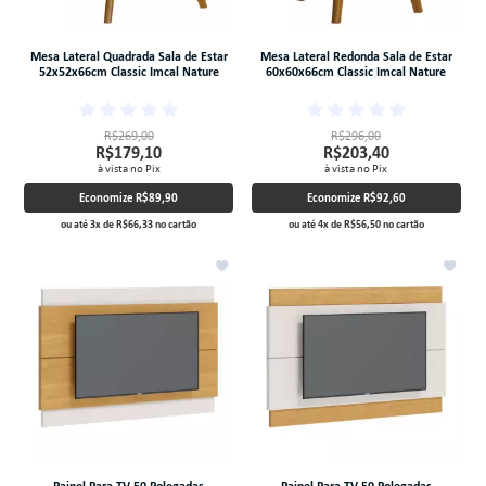
Mesa Lateral Quadrada Sala de Estar
Mesa Lateral Redonda Sala de Estar
52x52x66cm Classic Imcal Nature
60x60x66cm Classic Imcal Nature
R$269,00
R$296,00
R$179,10
R$203,40
à vista no Pix
à vista no Pix
Economize
R$89,90
Economize
R$92,60
ou até
3
x
de
R$66,33
no cartão
ou até
4
x
de
R$56,50
no cartão
Painel Para TV 50 Polegadas
Painel Para TV 50 Polegadas