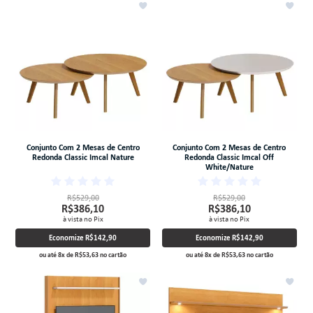
Conjunto Com 2 Mesas de Centro
Conjunto Com 2 Mesas de Centro
Redonda Classic Imcal Nature
Redonda Classic Imcal Off
White/Nature
R$529,00
R$529,00
R$386,10
R$386,10
à vista no Pix
à vista no Pix
Economize
R$142,90
Economize
R$142,90
ou até
8
x
de
R$53,63
no cartão
ou até
8
x
de
R$53,63
no cartão