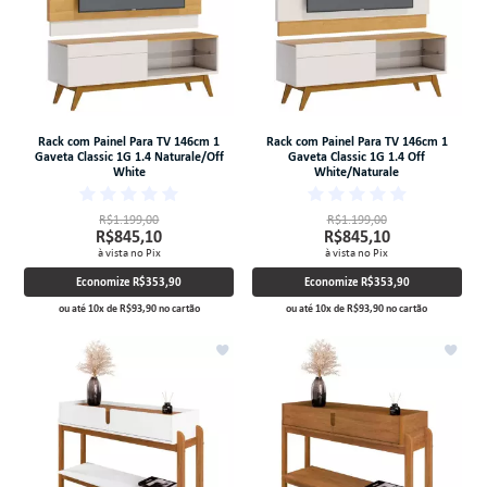
Rack com Painel Para TV 146cm 1
Rack com Painel Para TV 146cm 1
Gaveta Classic 1G 1.4 Naturale/Off
Gaveta Classic 1G 1.4 Off
White
White/Naturale
R$1.199,00
R$1.199,00
R$845,10
R$845,10
à vista no Pix
à vista no Pix
Economize
R$353,90
Economize
R$353,90
ou até
10
x
de
R$93,90
no cartão
ou até
10
x
de
R$93,90
no cartão