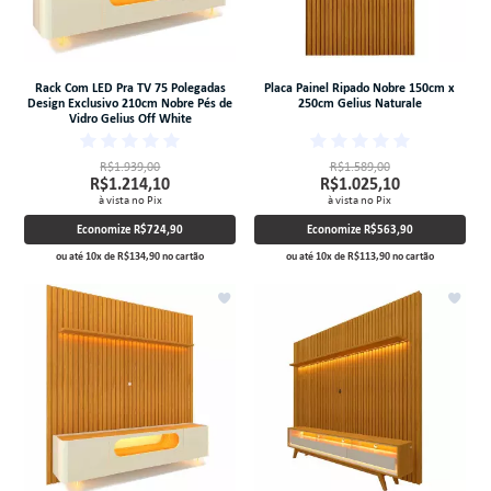
Rack Com LED Pra TV 75 Polegadas
Placa Painel Ripado Nobre 150cm x
Design Exclusivo 210cm Nobre Pés de
250cm Gelius Naturale
Vidro Gelius Off White
R$1.939,00
R$1.589,00
R$1.214,10
R$1.025,10
à vista no Pix
à vista no Pix
Economize
R$724,90
Economize
R$563,90
ou até
10
x
de
R$134,90
no cartão
ou até
10
x
de
R$113,90
no cartão