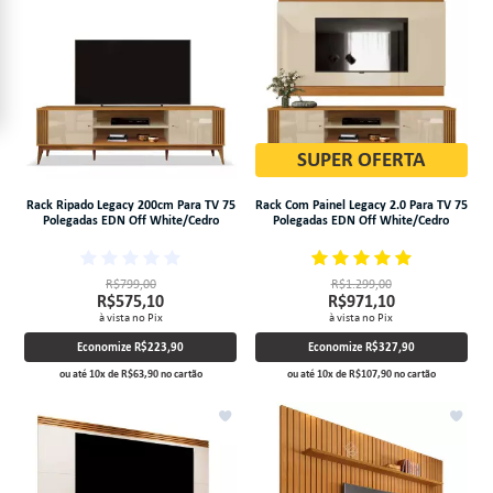
SUPER OFERTA
Rack Ripado Legacy 200cm Para TV 75
Rack Com Painel Legacy 2.0 Para TV 75
Polegadas EDN Off White/Cedro
Polegadas EDN Off White/Cedro
R$799,00
R$1.299,00
R$575,10
R$971,10
à vista no Pix
à vista no Pix
Economize
R$223,90
Economize
R$327,90
ou até
10
x
de
R$63,90
no cartão
ou até
10
x
de
R$107,90
no cartão