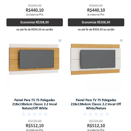
R$649,00
R$649,00
R$440,10
R$440,10
à vista no Pix
à vista no Pix
Economize
R$208,90
Economize
R$208,90
ou até
9
x
de
R$54,33
no cartão
ou até
9
x
de
R$54,33
no cartão
Painel Para TV 75 Polegadas
Painel Para TV 75 Polegadas
218x138x6cm Classic 2.2 Imcal
218x138x6cm Classic 2.2 Imcal Off
Nature/Off White
White/Nature
R$729,00
R$729,00
R$512,10
R$512,10
à vista no Pix
à vista no Pix