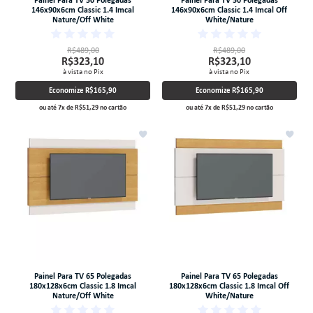
146x90x6cm Classic 1.4 Imcal
146x90x6cm Classic 1.4 Imcal Off
Nature/Off White
White/Nature
R$489,00
R$489,00
R$323,10
R$323,10
à vista no Pix
à vista no Pix
Economize
R$165,90
Economize
R$165,90
ou até
7
x
de
R$51,29
no cartão
ou até
7
x
de
R$51,29
no cartão
Painel Para TV 65 Polegadas
Painel Para TV 65 Polegadas
180x128x6cm Classic 1.8 Imcal
180x128x6cm Classic 1.8 Imcal Off
Nature/Off White
White/Nature