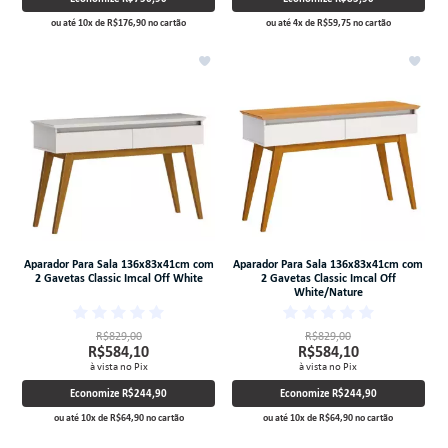
ou até
10
x
de
R$176,90
no cartão
ou até
4
x
de
R$59,75
no cartão
Aparador Para Sala 136x83x41cm com
Aparador Para Sala 136x83x41cm com
2 Gavetas Classic Imcal Off White
2 Gavetas Classic Imcal Off
White/Nature
R$829,00
R$829,00
R$584,10
R$584,10
à vista no Pix
à vista no Pix
Economize
R$244,90
Economize
R$244,90
ou até
10
x
de
R$64,90
no cartão
ou até
10
x
de
R$64,90
no cartão