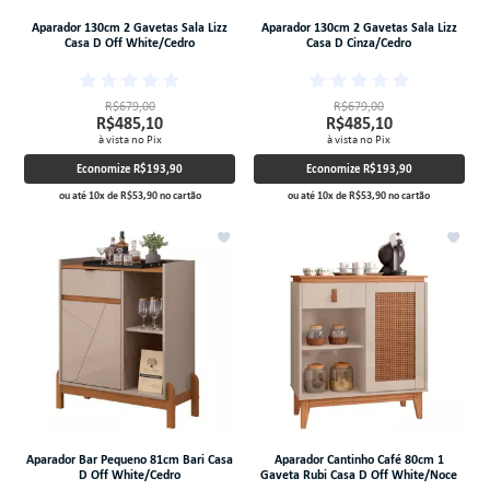
Aparador 130cm 2 Gavetas Sala Lizz
Aparador 130cm 2 Gavetas Sala Lizz
Casa D Off White/Cedro
Casa D Cinza/Cedro
R$679,00
R$679,00
R$485,10
R$485,10
à vista no Pix
à vista no Pix
Economize
R$193,90
Economize
R$193,90
ou até
10
x
de
R$53,90
no cartão
ou até
10
x
de
R$53,90
no cartão
Aparador Bar Pequeno 81cm Bari Casa
Aparador Cantinho Café 80cm 1
D Off White/Cedro
Gaveta Rubi Casa D Off White/Noce