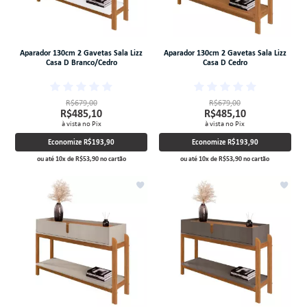
Aparador 130cm 2 Gavetas Sala Lizz
Aparador 130cm 2 Gavetas Sala Lizz
Casa D Branco/Cedro
Casa D Cedro
R$679,00
R$679,00
R$485,10
R$485,10
à vista no Pix
à vista no Pix
Economize
R$193,90
Economize
R$193,90
ou até
10
x
de
R$53,90
no cartão
ou até
10
x
de
R$53,90
no cartão