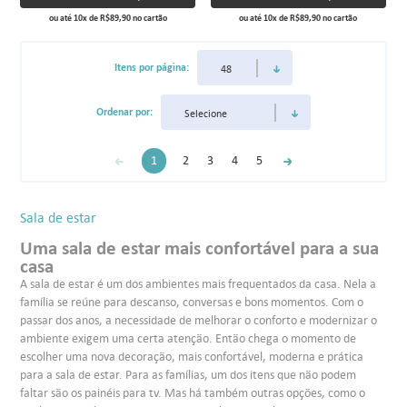
ou até
10
x
de
R$89,90
no cartão
ou até
10
x
de
R$89,90
no cartão
Itens por página:
Ordenar por:
1
2
3
4
5
Sala de estar
Uma sala de estar mais confortável para a sua
casa
A sala de estar é um dos ambientes mais frequentados da casa. Nela a
família se reúne para descanso, conversas e bons momentos. Com o
passar dos anos, a necessidade de melhorar o conforto e modernizar o
ambiente exigem uma certa atenção. Então chega o momento de
escolher uma nova decoração, mais confortável, moderna e prática
para a sala de estar. Para as famílias, um dos itens que não podem
faltar são os painéis para tv. Mas há também outras opções, como o