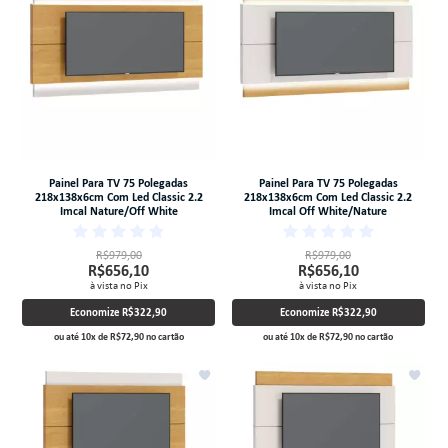
Painel Para TV 75 Polegadas
Painel Para TV 75 Polegadas
218x138x6cm Com Led Classic 2.2
218x138x6cm Com Led Classic 2.2
Imcal Nature/Off White
Imcal Off White/Nature
R$979,00
R$979,00
R$656,10
R$656,10
à vista no Pix
à vista no Pix
Economize
R$322,90
Economize
R$322,90
ou até
10
x
de
R$72,90
no cartão
ou até
10
x
de
R$72,90
no cartão