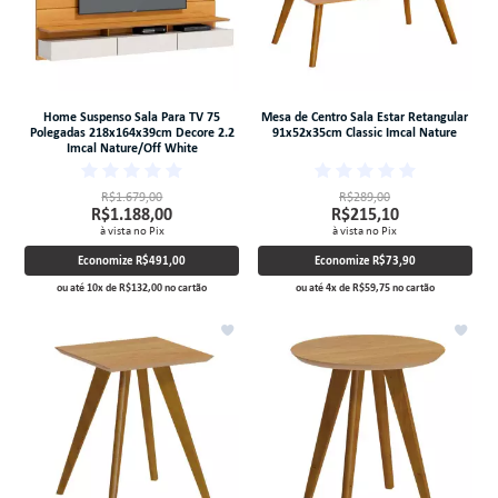
Home Suspenso Sala Para TV 75
Mesa de Centro Sala Estar Retangular
Polegadas 218x164x39cm Decore 2.2
91x52x35cm Classic Imcal Nature
Imcal Nature/Off White
R$1.679,00
R$289,00
R$1.188,00
R$215,10
à vista no Pix
à vista no Pix
Economize
R$491,00
Economize
R$73,90
ou até
10
x
de
R$132,00
no cartão
ou até
4
x
de
R$59,75
no cartão