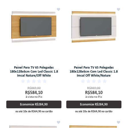
Painel Para TV 65 Polegadas
Painel Para TV 65 Polegadas
180x128x6cm Com Led Classic 1.8
180x128x6cm Com Led Classic 1.8
Imcal Nature/Off White
Imcal Off White/Nature
R$869,00
R$869,00
R$584,10
R$584,10
à vista no Pix
à vista no Pix
Economize
R$284,90
Economize
R$284,90
ou até
10
x
de
R$64,90
no cartão
ou até
10
x
de
R$64,90
no cartão