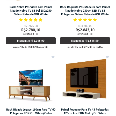
Rack Nobre Pés Vidro Com Painel
Rack Requinte Pés Madeira com Painel
Ripado Nobre TV 85 Pol 230x250
Ripado Nobre 230cm LED TV 85
Gelius Naturale/Off White
Polegadas Gelius Naturale/Off White
R$3.976,00
R$4.389,00
R$2.780,10
R$2.843,10
à vista no Pix
à vista no Pix
Economize
R$1.195,90
Economize
R$1.545,90
ou até
10
x
de
R$308,90
no cartão
ou até
10
x
de
R$315,90
no cartão
Rack Ripado Legacy 160cm Para TV 60
Painel Pequeno Para TV 43 Polegadas
Polegadas EDN Off White/Cedro
120cm Fox EDN Cedro/Off White