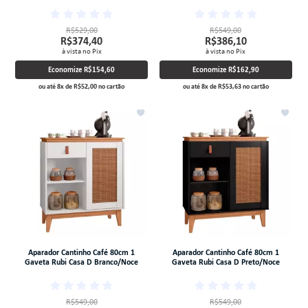
R$529,00
R$549,00
R$374,40
R$386,10
à vista no Pix
à vista no Pix
Economize
R$154,60
Economize
R$162,90
ou até
8
x
de
R$52,00
no cartão
ou até
8
x
de
R$53,63
no cartão
Aparador Cantinho Café 80cm 1
Aparador Cantinho Café 80cm 1
Gaveta Rubi Casa D Branco/Noce
Gaveta Rubi Casa D Preto/Noce
R$549,00
R$549,00