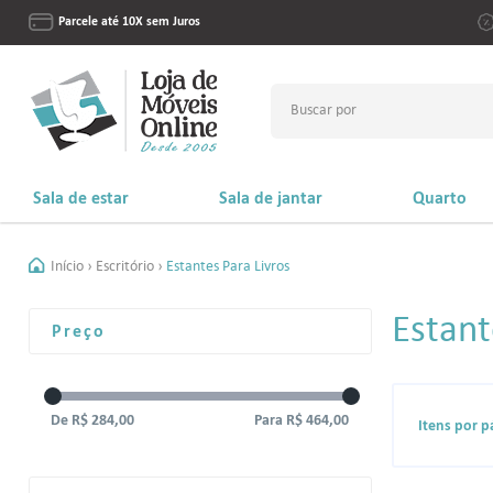
Parcele até 10X sem Juros
Sala de estar
Sala de jantar
Quarto
Início
›
Escritório
›
Estantes Para Livros
Estante Para Sala e Home Theater
Mesas de Jantar e Cadeiras
Gua
Racks com Painéis para TV
Buffet Balcões
Cab
Estant
Preço
Rack para TV
Aparadores
Sap
Painel para TV
Cristaleiras
Ca
Aparadores
Bares e Carrinhos Para Bebidas
Cô
Mesas de Centro
Espelhos Decorativos e Molduras
Mes
R$ 284,00
R$ 464,00
Itens por p
Mesas Laterais e Mesas de Apoio
Cal
Estantes Para Livros
Pen
Complementos
Tou