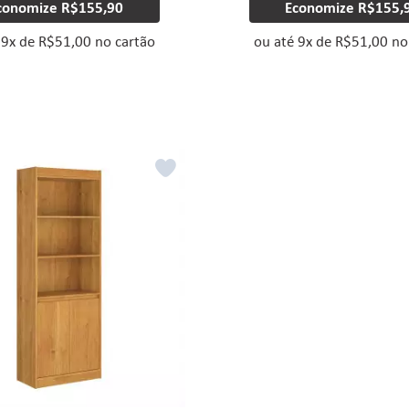
conomize
R$155,90
Economize
R$155,
é
9
x
de
R$51,00
no cartão
ou até
9
x
de
R$51,00
no