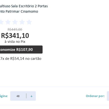
tiuso Sala Escritório 2 Portas
nto Patrimar Cinamomo
R$449,00
R$341,10
à vista no Pix
conomize
R$107,90
é
7
x
de
R$54,14
no cartão
ágina:
Ordenar por: