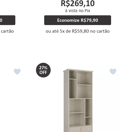
R$269,10
à vista no Pix
0
Economize
R$79,90
 cartão
ou até
5
x
de
R$59,80
no cartão
27%
OFF