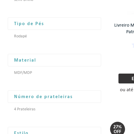
Tipo de Pés
Livreiro M
Pat
Rodapé
Material
MDF/MDP
ou at
Número de prateleiras
4 Prateleiras
27%
OFF
Estilo