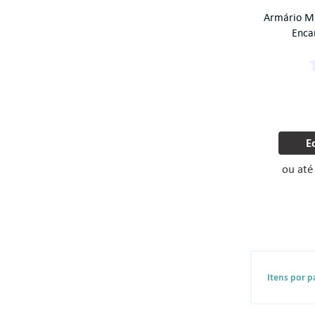
Armário Mul
Enca
E
ou at
Itens por p