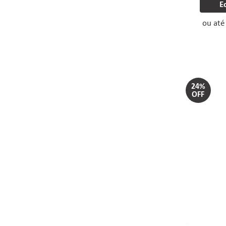
E
ou at
24%
OFF