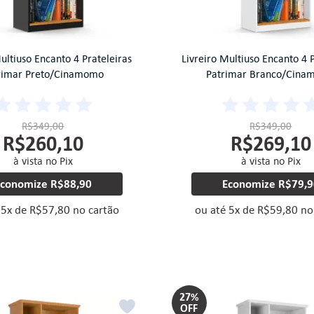
ultiuso Encanto 4 Prateleiras
Livreiro Multiuso Encanto 4 
rimar Preto/Cinamomo
Patrimar Branco/Cin
R$349,00
R$349,00
R$260,10
R$269,10
à vista no Pix
à vista no Pix
Economize
R$88,90
Economize
R$79,9
é
5
x
de
R$57,80
no cartão
ou até
5
x
de
R$59,80
no
27%
OFF