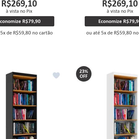
R$269,10
R$269,10
à vista no Pix
à vista no Pix
Economize
R$79,90
Economize
R$79,9
é
5
x
de
R$59,80
no cartão
ou até
5
x
de
R$59,80
no
23%
OFF