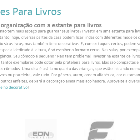
es Para Livros
organização com a estante para livros
não tem mais espaço para guardar seus livros? Investir em uma estante para livro
etanto, hoje, diversas partes da casa podem ficar lindas com diferentes modelos
 só os livros, mas também itens decorativos. E, com os toques certos, podem s
ecial dedicado à leitura, é só escolher o formato certo. Nas salas, por exemplo
gância. Seu cômodo é pequeno? Não tem problema! Investir na estante de livros 
antos exemplares pode optar pela prateleira para livros. Elas são compactas e 
s cômodos. Uma dica é usá-la no quarto das crianças, que estão iniciando no mu
ivros ou prateleira, vale tudo. Por gênero, autor, ordem alfabética, cor ou taman
 outros enfeites, deixará a decoração ainda mais acolhedora. Aproveite a diver
pelho decorativo
!