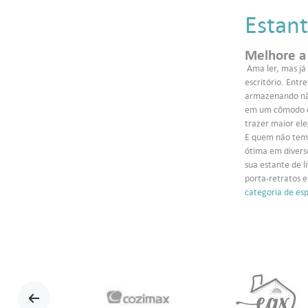
Estant
Melhore a 
Ama ler, mas já 
escritório. Entr
armazenando não
em um cômodo esp
trazer maior ele
E quem não tem t
ótima em diverso
sua estante de l
porta-retratos e
categoria de es