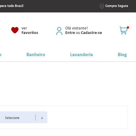
para todo Brasil
Compra Segura
ver
Olá visitante!
Favoritos
Entre
Cadastre-se
ou
o
Banheiro
Lavanderia
Blog
heiro
Armário Multiuso
anheiro
Armário Aéreo
nheiro
Tábua de Passar Roupa
eiro
nheiro
eiro