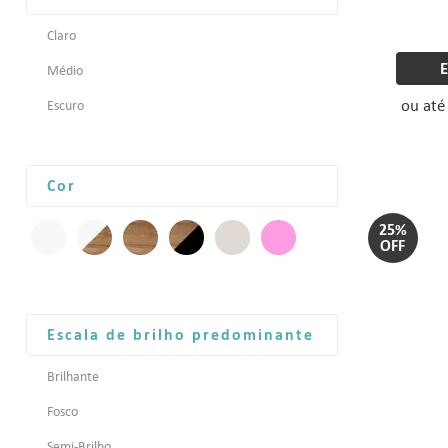
Claro
Médio
ou at
Escuro
Cor
25%
OFF
Escala de brilho predominante
Brilhante
Fosco
Semi-Brilho