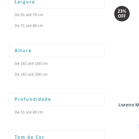
Largura
Org
23%
De 61 até 70 cm
Tre
OFF
Com
De 71 até 80 cm
Col
Altura
De 161 até 180 cm
De 181 até 200 cm
Profundidade
Livreiro M
De 31 até 40 cm
Tom de Cor