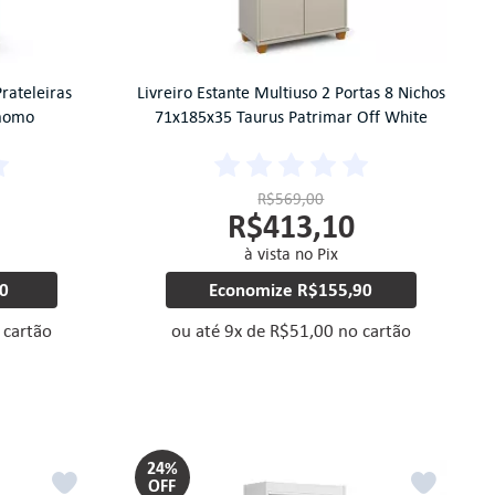
Prateleiras
Livreiro Estante Multiuso 2 Portas 8 Nichos
amomo
71x185x35 Taurus Patrimar Off White
R$569,00
R$413,10
à vista no Pix
0
Economize
R$155,90
 cartão
ou até
9
x
de
R$51,00
no cartão
24%
OFF