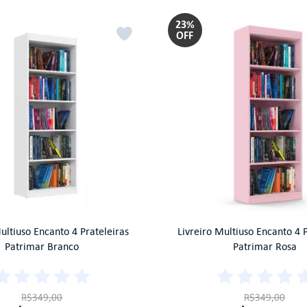
anizadores
Toucadores
Carrinho Para Churrasco
23%
liches
Cama Auxiliar
OFF
plementos
Complementos
chões
Colchões
ultiuso Encanto 4 Prateleiras
Livreiro Multiuso Encanto 4 
Patrimar Branco
Patrimar Rosa
R$349,00
R$349,00