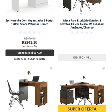
Escrivaninha Com Organizador 2 Portas
Mesa Para Escritório Estudos 2
120cm Space Patrimar Branco
Gavetas 138cm Alessa M1 Lukaliam
Amêndoa/Chumbo
R$479,00
R$341,10
à vista no Pix
Economize
R$137,90
INDISPONÍVEL
ou até
7
x
de
R$54,14
no cartão
SUPER OFERTA