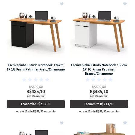
Escrivaninha Estudo Notebook 136cm
Escrivaninha Estudo Notebook 136cm
1P 1G Prism Patrimar Preto/Cinamomo
1P 1G Prism Patrimar
Branco/Cinamomo
R$699,00
R$699,00
R$485,10
R$485,10
à vista no Pix
à vista no Pix
Economize
R$213,90
Economize
R$213,90
ou até
10
x
de
R$53,90
no cartão
ou até
10
x
de
R$53,90
no cartão