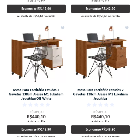
à vista no Pix
à vista no Pix
Economize
R$142,90
Economize
R$142,90
ou até
8
x
de
R$53,63
no cartão
ou até
8
x
de
R$53,63
no cartão
Mesa Para Escritório Estudos 2
Mesa Para Escritório Estudos 2
Gavetas 138cm Alessa M1 Lukaliam
Gavetas 138cm Alessa M1 Lukaliam
Jequitiba/Off White
Jequitiba
R$589,00
R$589,00
R$440,10
R$440,10
à vista no Pix
à vista no Pix
Economize
R$148,90
Economize
R$148,90
ou até
9
x
de
R$54,33
no cartão
ou até
9
x
de
R$54,33
no cartão