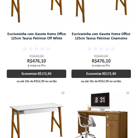
Escrivaninha com Gaveta Home Office
Escrivaninha com Gaveta Home Office
125cm Taurus Patrimar Off White
125cm Taurus Patrimar Cinamomo
R$649,00
R$649,00
R$476,10
R$476,10
à vista no Pix
à vista no Pix
Economize
R$172,90
Economize
R$172,90
ou até
10
x
de
R$52,90
no cartão
ou até
10
x
de
R$52,90
no cartão