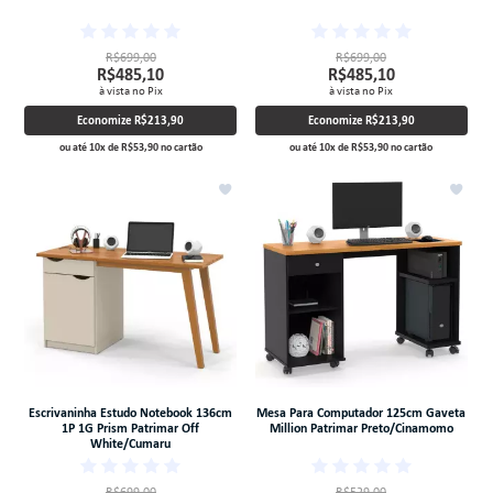
R$699,00
R$699,00
R$485,10
R$485,10
à vista no Pix
à vista no Pix
Economize
R$213,90
Economize
R$213,90
ou até
10
x
de
R$53,90
no cartão
ou até
10
x
de
R$53,90
no cartão
Escrivaninha Estudo Notebook 136cm
Mesa Para Computador 125cm Gaveta
1P 1G Prism Patrimar Off
Million Patrimar Preto/Cinamomo
White/Cumaru
R$699,00
R$529,00