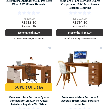
Escrivaninha Aparador 90x40 Pés Ferro
Mesa em L Para Escritório Quarto
Wood EAX Móveis Naturale
Computador 138x144cm Alessa
Lukaliam Jequitiba
R$299,00
R$1.029,00
R$215,10
R$764,10
à vista no Pix
à vista no Pix
Economize
R$83,90
Economize
R$264,90
ou até
4
x
de
R$59,75
no cartão
ou até
10
x
de
R$84,90
no cartão
SUPER OFERTA
Mesa em L Para Escritório Quarto
Escrivaninha Mesa Escritório 4
Computador 138x144cm Alessa
Gavetas 136cm Dubai Lukaliam
Lukaliam Jequitiba/Off White
Jequitiba