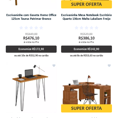
SUPER OFERTA
Escrivaninha com Gaveta Home Office
Escrivaninha Mesa Notebook Escritório
125cm Taurus Patrimar Branco
Quarto 136cm Malta Lukaliam Freijo
R$649,00
R$529,00
R$476,10
R$386,10
à vista no Pix
à vista no Pix
Economize
R$172,90
Economize
R$142,90
ou até
10
x
de
R$52,90
no cartão
ou até
8
x
de
R$53,63
no cartão
SUPER OFERTA