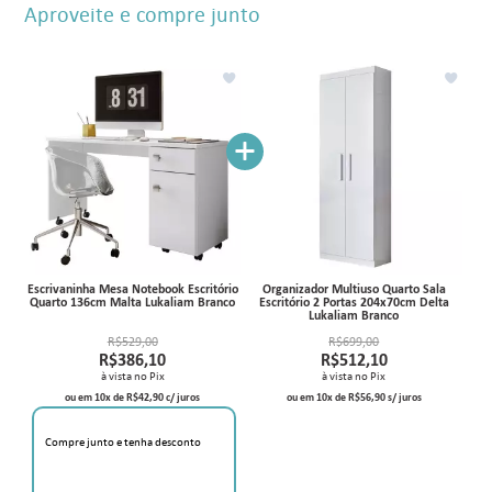
Aproveite e compre junto
+
Escrivaninha Mesa Notebook Escritório
Organizador Multiuso Quarto Sala
Quarto 136cm Malta Lukaliam Branco
Escritório 2 Portas 204x70cm Delta
Lukaliam Branco
R$529,00
R$699,00
R$386,10
R$512,10
à vista no Pix
à vista no Pix
ou em
10
x
de
R$42,90
c/ juros
ou em
10
x
de
R$56,90
s/ juros
Compre junto e tenha desconto