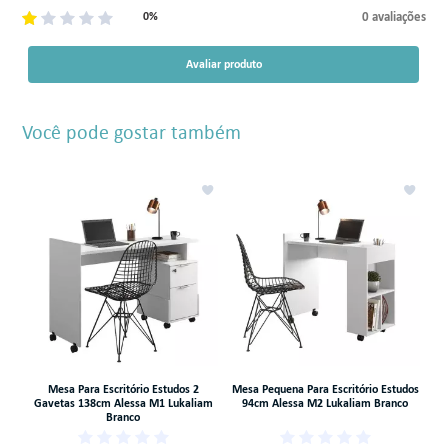
0 avaliações
0%
Avaliar produto
Você pode gostar também
s
Mesa Para Escritório Estudos 2
Mesa Pequena Para Escritório Estudos
e
Gavetas 138cm Alessa M1 Lukaliam
94cm Alessa M2 Lukaliam Branco
Branco