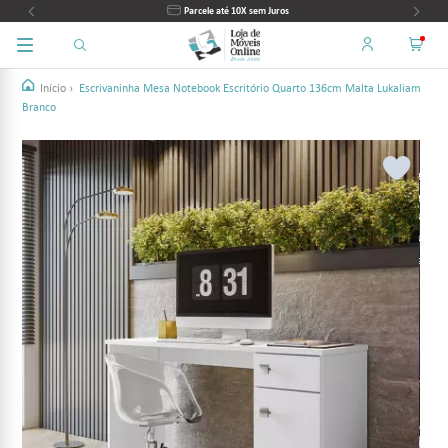
Parcele até 10X sem Juros
Início
›
Escrivaninha Mesa Notebook Escritório Quarto 136cm Malta Lukaliam
Branco