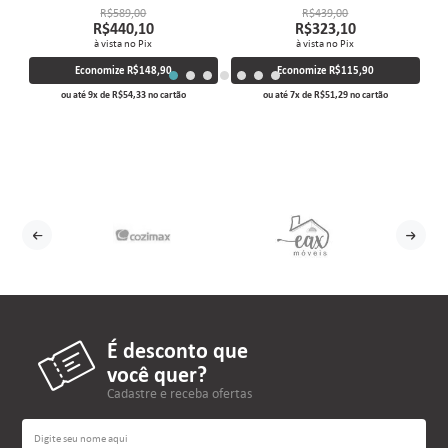
R$589,00
R$439,00
R$440,10
R$323,10
à vista no Pix
à vista no Pix
Economize
R$148,90
Economize
R$115,90
ou até
9
x
de
R$54,33
no cartão
ou até
7
x
de
R$51,29
no cartão
É desconto que
você quer?
Cadastre e receba ofertas