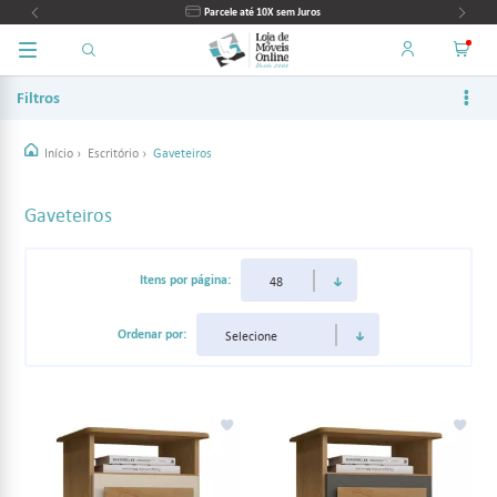
Parcele até 10X sem Juros
Filtros
Início
›
Escritório
›
Gaveteiros
Gaveteiros
Itens por página:
Ordenar por: