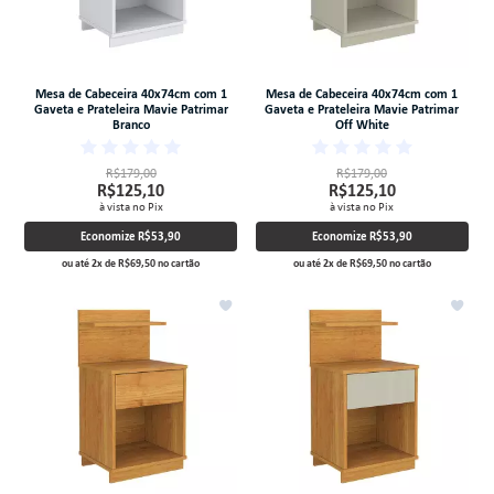
Mesa de Cabeceira 40x74cm com 1
Mesa de Cabeceira 40x74cm com 1
Gaveta e Prateleira Mavie Patrimar
Gaveta e Prateleira Mavie Patrimar
Branco
Off White
R$179,00
R$179,00
R$125,10
R$125,10
à vista no Pix
à vista no Pix
Economize
R$53,90
Economize
R$53,90
ou até
2
x
de
R$69,50
no cartão
ou até
2
x
de
R$69,50
no cartão