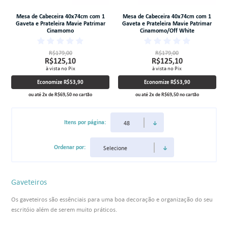
Mesa de Cabeceira 40x74cm com 1
Mesa de Cabeceira 40x74cm com 1
Gaveta e Prateleira Mavie Patrimar
Gaveta e Prateleira Mavie Patrimar
Cinamomo
Cinamomo/Off White
R$179,00
R$179,00
R$125,10
R$125,10
à vista no Pix
à vista no Pix
Economize
R$53,90
Economize
R$53,90
ou até
2
x
de
R$69,50
no cartão
ou até
2
x
de
R$69,50
no cartão
Itens por página:
Ordenar por:
Gaveteiros
Os gaveteiros são essênciais para uma boa decoração e organização do seu
escritóio além de serem muito práticos.