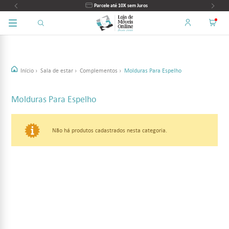
Parcele até 10X sem Juros
Início
›
Sala de estar
›
Complementos
›
Molduras Para Espelho
Molduras Para Espelho
Não há produtos cadastrados nesta categoria.