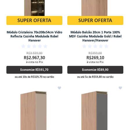
SUPER OFERTA
SUPER OFERTA
Módulo Cristaleira 70x208x54cm Vidro
Módulo Balcão 20cm 1 Porta 100%
Reflecta Cozinha Modulada Robel
MDF Cozinha Modulada Gold J Robel
Hanover
Hanover/Hanover
R$3.559,00
R$359,00
R$2.967,30
R$269,10
à vista no Pix
à vista no Pix
Economize
R$591,70
Economize
R$89,90
ou até
10
x
de
R$329,70
no cartão
ou até
5
x
de
R$59,80
no cartão