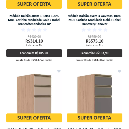
SUPER OFERTA
SUPER OFERTA
Módulo Balcão 30cm 1 Porta 100%
Módulo Balcão 35cm 3 Gavetas 100%
MDF Cozinha Modulada Gold J Robel
MDF Cozinha Modulada Gold J Robel
Branco/Amendoeira BP
Hanover/Hanover
R$420,00
R$759,00
R$314,10
R$575,10
à vista no Pix
à vista no Pix
Economize
R$105,90
Economize
R$183,90
ou até
6
x
de
R$58,17
no cartão
ou até
10
x
de
R$63,90
no cartão
SUPER OFERTA
SUPER OFERTA