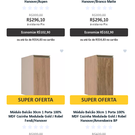
Hanover/Aspen
Hanover/Branco Matte
R$399,00
R$399,00
R$296,10
R$296,10
à vista no Pix
à vista no Pix
Economize
R$102,90
Economize
R$102,90
ou até
6
x
de
R$54,83
no cartão
ou até
6
x
de
R$54,83
no cartão
SUPER OFERTA
SUPER OFERTA
Módulo Balcão 30cm 1 Porta 100%
Módulo Balcão 30cm 1 Porta 100%
MDF Cozinha Modulada Gold J Robel
MDF Cozinha Modulada Gold J Robel
Fendi/Hanover
Hanover/Amendoeira BP
R$399,00
R$420,00