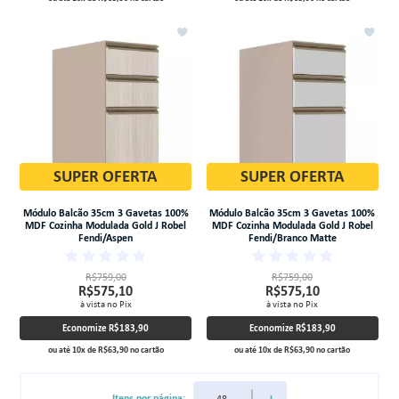
SUPER OFERTA
SUPER OFERTA
Módulo Balcão 35cm 3 Gavetas 100%
Módulo Balcão 35cm 3 Gavetas 100%
MDF Cozinha Modulada Gold J Robel
MDF Cozinha Modulada Gold J Robel
Fendi/Aspen
Fendi/Branco Matte
R$759,00
R$759,00
R$575,10
R$575,10
à vista no Pix
à vista no Pix
Economize
R$183,90
Economize
R$183,90
ou até
10
x
de
R$63,90
no cartão
ou até
10
x
de
R$63,90
no cartão
Itens por página: