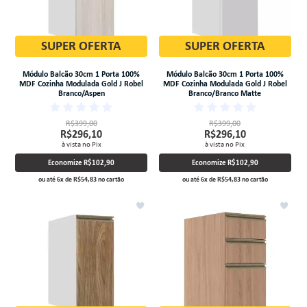
SUPER OFERTA
SUPER OFERTA
Módulo Balcão 30cm 1 Porta 100%
Módulo Balcão 30cm 1 Porta 100%
MDF Cozinha Modulada Gold J Robel
MDF Cozinha Modulada Gold J Robel
Branco/Aspen
Branco/Branco Matte
R$399,00
R$399,00
R$296,10
R$296,10
à vista no Pix
à vista no Pix
Economize
R$102,90
Economize
R$102,90
ou até
6
x
de
R$54,83
no cartão
ou até
6
x
de
R$54,83
no cartão