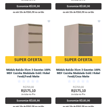
Economize
R$195,90
Economize
R$183,90
ou até
10
x
de
R$65,90
no cartão
ou até
10
x
de
R$63,90
no cartão
SUPER OFERTA
SUPER OFERTA
Módulo Balcão 35cm 3 Gavetas 100%
Módulo Balcão 35cm 3 Gavetas 100%
MDF Cozinha Modulada Gold J Robel
MDF Cozinha Modulada Gold J Robel
Fendi/Fendi Matte
Fendi/Cinza Matte
R$759,00
R$759,00
R$575,10
R$575,10
à vista no Pix
à vista no Pix
Economize
R$183,90
Economize
R$183,90
ou até
10
x
de
R$63,90
no cartão
ou até
10
x
de
R$63,90
no cartão