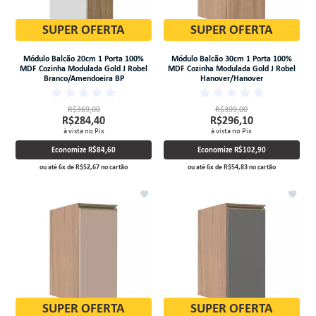
SUPER OFERTA
SUPER OFERTA
Módulo Balcão 20cm 1 Porta 100%
Módulo Balcão 30cm 1 Porta 100%
MDF Cozinha Modulada Gold J Robel
MDF Cozinha Modulada Gold J Robel
Branco/Amendoeira BP
Hanover/Hanover
R$369,00
R$399,00
R$284,40
R$296,10
à vista no Pix
à vista no Pix
Economize
R$84,60
Economize
R$102,90
ou até
6
x
de
R$52,67
no cartão
ou até
6
x
de
R$54,83
no cartão
SUPER OFERTA
SUPER OFERTA