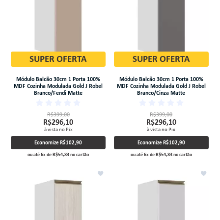
SUPER OFERTA
SUPER OFERTA
Módulo Balcão 30cm 1 Porta 100%
Módulo Balcão 30cm 1 Porta 100%
MDF Cozinha Modulada Gold J Robel
MDF Cozinha Modulada Gold J Robel
Branco/Fendi Matte
Branco/Cinza Matte
R$399,00
R$399,00
R$296,10
R$296,10
à vista no Pix
à vista no Pix
Economize
R$102,90
Economize
R$102,90
ou até
6
x
de
R$54,83
no cartão
ou até
6
x
de
R$54,83
no cartão