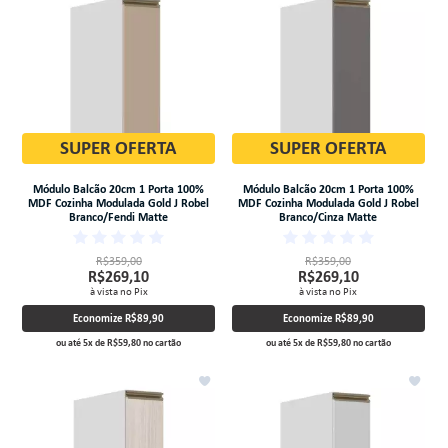
SUPER OFERTA
SUPER OFERTA
Módulo Balcão 20cm 1 Porta 100%
Módulo Balcão 20cm 1 Porta 100%
MDF Cozinha Modulada Gold J Robel
MDF Cozinha Modulada Gold J Robel
Branco/Fendi Matte
Branco/Cinza Matte
R$359,00
R$359,00
R$269,10
R$269,10
à vista no Pix
à vista no Pix
Economize
R$89,90
Economize
R$89,90
ou até
5
x
de
R$59,80
no cartão
ou até
5
x
de
R$59,80
no cartão