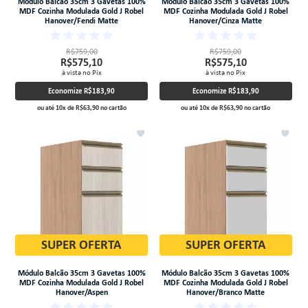
Módulo Balcão 35cm 3 Gavetas 100%
Módulo Balcão 35cm 3 Gavetas 100%
MDF Cozinha Modulada Gold J Robel
MDF Cozinha Modulada Gold J Robel
Hanover/Fendi Matte
Hanover/Cinza Matte
R$759,00
R$759,00
R$575,10
R$575,10
à vista no Pix
à vista no Pix
Economize
R$183,90
Economize
R$183,90
ou até
10
x
de
R$63,90
no cartão
ou até
10
x
de
R$63,90
no cartão
SUPER OFERTA
SUPER OFERTA
Módulo Balcão 35cm 3 Gavetas 100%
Módulo Balcão 35cm 3 Gavetas 100%
MDF Cozinha Modulada Gold J Robel
MDF Cozinha Modulada Gold J Robel
Hanover/Aspen
Hanover/Branco Matte