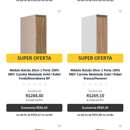
ou até
5
x
de
R$59,80
no cartão
ou até
5
x
de
R$59,80
no cartão
SUPER OFERTA
SUPER OFERTA
Módulo Balcão 20cm 1 Porta 100%
Módulo Balcão 20cm 1 Porta 100%
MDF Cozinha Modulada Gold J Robel
MDF Cozinha Modulada Gold J Robel
Fendi/Amendoeira BP
Branco/Hanover
R$369,00
R$359,00
R$284,40
R$269,10
à vista no Pix
à vista no Pix
Economize
R$84,60
Economize
R$89,90
ou até
6
x
de
R$52,67
no cartão
ou até
5
x
de
R$59,80
no cartão