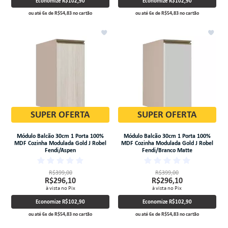
Economize
R$102,90
Economize
R$102,90
ou até
6
x
de
R$54,83
no cartão
ou até
6
x
de
R$54,83
no cartão
SUPER OFERTA
SUPER OFERTA
Módulo Balcão 30cm 1 Porta 100%
Módulo Balcão 30cm 1 Porta 100%
MDF Cozinha Modulada Gold J Robel
MDF Cozinha Modulada Gold J Robel
Fendi/Aspen
Fendi/Branco Matte
R$399,00
R$399,00
R$296,10
R$296,10
à vista no Pix
à vista no Pix
Economize
R$102,90
Economize
R$102,90
ou até
6
x
de
R$54,83
no cartão
ou até
6
x
de
R$54,83
no cartão