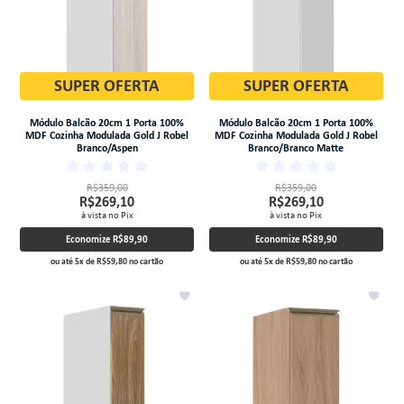
SUPER OFERTA
SUPER OFERTA
Módulo Balcão 20cm 1 Porta 100%
Módulo Balcão 20cm 1 Porta 100%
MDF Cozinha Modulada Gold J Robel
MDF Cozinha Modulada Gold J Robel
Branco/Aspen
Branco/Branco Matte
R$359,00
R$359,00
R$269,10
R$269,10
à vista no Pix
à vista no Pix
Economize
R$89,90
Economize
R$89,90
ou até
5
x
de
R$59,80
no cartão
ou até
5
x
de
R$59,80
no cartão