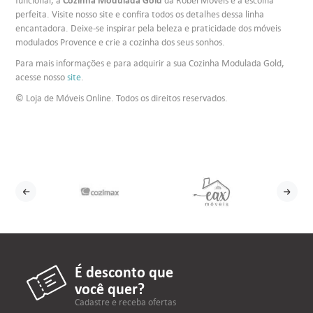
Cozinha Modulada Gold
funcional, a
da Robel Móveis é a escolha
perfeita. Visite nosso site e confira todos os detalhes dessa linha
encantadora. Deixe-se inspirar pela beleza e praticidade dos móveis
modulados Provence e crie a cozinha dos seus sonhos.
Para mais informações e para adquirir a sua Cozinha Modulada Gold,
acesse nosso
site
.
© Loja de Móveis Online. Todos os direitos reservados.
É desconto que
você quer?
Cadastre e receba ofertas