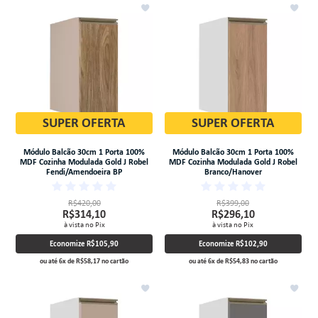
SUPER OFERTA
SUPER OFERTA
Módulo Balcão 30cm 1 Porta 100%
Módulo Balcão 30cm 1 Porta 100%
MDF Cozinha Modulada Gold J Robel
MDF Cozinha Modulada Gold J Robel
Fendi/Amendoeira BP
Branco/Hanover
R$420,00
R$399,00
R$314,10
R$296,10
à vista no Pix
à vista no Pix
Economize
R$105,90
Economize
R$102,90
ou até
6
x
de
R$58,17
no cartão
ou até
6
x
de
R$54,83
no cartão