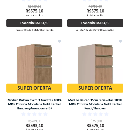
R$759,00
R$759,00
R$575,10
R$575,10
à vista no Pix
à vista no Pix
Economize
R$183,90
Economize
R$183,90
ou até
10
x
de
R$63,90
no cartão
ou até
10
x
de
R$63,90
no cartão
SUPER OFERTA
SUPER OFERTA
Módulo Balcão 35cm 3 Gavetas 100%
Módulo Balcão 35cm 3 Gavetas 100%
MDF Cozinha Modulada Gold J Robel
MDF Cozinha Modulada Gold J Robel
Hanover/Amendoeira BP
Fendi/Hanover
R$789,00
R$759,00
R$593,10
R$575,10
à vista no Pix
à vista no Pix