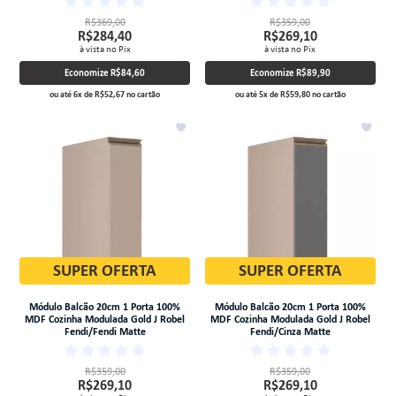
R$369,00
R$359,00
R$284,40
R$269,10
à vista no Pix
à vista no Pix
Economize
R$84,60
Economize
R$89,90
ou até
6
x
de
R$52,67
no cartão
ou até
5
x
de
R$59,80
no cartão
SUPER OFERTA
SUPER OFERTA
Módulo Balcão 20cm 1 Porta 100%
Módulo Balcão 20cm 1 Porta 100%
MDF Cozinha Modulada Gold J Robel
MDF Cozinha Modulada Gold J Robel
Fendi/Fendi Matte
Fendi/Cinza Matte
R$359,00
R$359,00
R$269,10
R$269,10