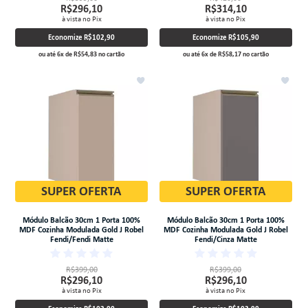
R$296,10
R$314,10
à vista no Pix
à vista no Pix
Economize
R$102,90
Economize
R$105,90
ou até
6
x
de
R$54,83
no cartão
ou até
6
x
de
R$58,17
no cartão
SUPER OFERTA
SUPER OFERTA
Módulo Balcão 30cm 1 Porta 100%
Módulo Balcão 30cm 1 Porta 100%
MDF Cozinha Modulada Gold J Robel
MDF Cozinha Modulada Gold J Robel
Fendi/Fendi Matte
Fendi/Cinza Matte
R$399,00
R$399,00
R$296,10
R$296,10
à vista no Pix
à vista no Pix