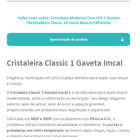
Saiba tudo sobre: Cristaleira Moderna Com LED 1 Gaveta
73x165x40cm Classic 1G Imcal Nature/Off White
Apresentação do produto
Cristaleira Classic 1 Gaveta Imcal
Elegância, iluminação em LED e espaço perfeito para expor suas louças
e cristais.
Cristaleira Classic 1 Gaveta Imcal
A
é a escolha ideal para quem busca
modernidade, estilo e sofisticação na decoração. Seu design elegante
valoriza salas de jantar, salas de estar e espaços gourmet,
proporcionando um ambiente mais requintado e organizado.
MDF e MDP
Pintura U.V.
Fabricada em
com acabamento em
, a
portas e
cristaleira oferece excelente durabilidade e resistência. As
prateleiras em vidro temperado
permitem expor louças, taças, cristais
e objetos decorativos com total destaque.