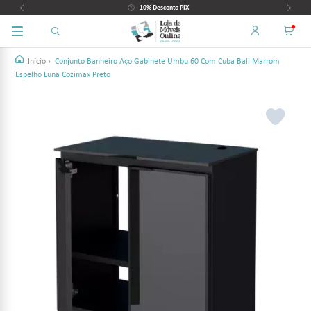
10% Desconto PIX
Início
›
Conjunto Banheiro Aço Gabinete Umbu 60 Com Cuba Bali Marrom
Espelho Luna Cozimax Preto