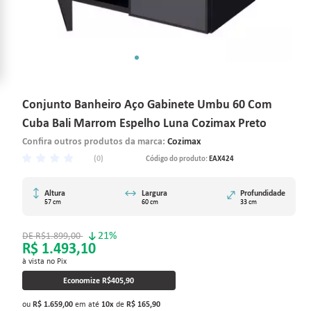
Conjunto Banheiro Aço Gabinete Umbu 60 Com
Cuba Bali Marrom Espelho Luna Cozimax Preto
Confira outros produtos da marca:
Cozimax
(0)
Código do produto:
EAX424
Altura
Largura
Profundidade
57 cm
60 cm
33 cm
21%
R$1.899,00
R$ 1.493,10
à vista no Pix
Economize
R$405,90
ou
R$ 1.659,00
em até
10
x
de
R$ 165,90