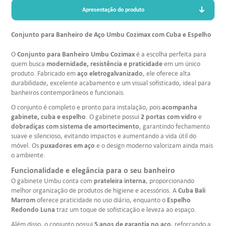
Apresentação do produto
Conjunto para Banheiro de Aço Umbu Cozimax com Cuba e Espelho
Conjunto para Banheiro Umbu Cozimax
O
é a escolha perfeita para
modernidade, resistência e praticidade
quem busca
em um único
aço eletrogalvanizado
produto. Fabricado em
, ele oferece alta
durabilidade, excelente acabamento e um visual sofisticado, ideal para
banheiros contemporâneos e funcionais.
acompanha
O conjunto é completo e pronto para instalação, pois
gabinete, cuba e espelho
2 portas com vidro
. O gabinete possui
e
dobradiças com sistema de amortecimento
, garantindo fechamento
suave e silencioso, evitando impactos e aumentando a vida útil do
puxadores em aço
móvel. Os
e o design moderno valorizam ainda mais
o ambiente.
Funcionalidade e elegância para o seu banheiro
prateleira interna
O gabinete Umbu conta com
, proporcionando
Cuba Bali
melhor organização de produtos de higiene e acessórios. A
Marrom
Espelho
oferece praticidade no uso diário, enquanto o
Redondo Luna
traz um toque de sofisticação e leveza ao espaço.
5 anos de garantia no aço
Além disso, o conjunto possui
, reforçando a