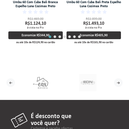
ho
Umbu 60 Com Cuba Bali Branca
Umbu 60 Com Cuba Bali Preta Espelho
Espelho Luna Cozimax Preto
Luna Cozimax Preto
R$1.469,00
R$1.899,00
R$1.124,10
R$1.493,10
à vista no Pix
à vista no Pix
Economize
R$344,90
Economize
R$405,90
ou até
10
x
de
R$124,90
no cartão
ou até
10
x
de
R$165,90
no cartão
É desconto que
você quer?
Cadastre e receba ofertas