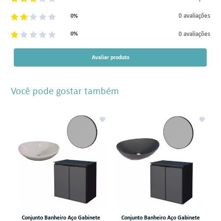
0 avaliações
0%
0 avaliações
0%
Avaliar produto
Você pode gostar também
e
Conjunto Banheiro Aço Gabinete
Conjunto Banheiro Aço Gabinete