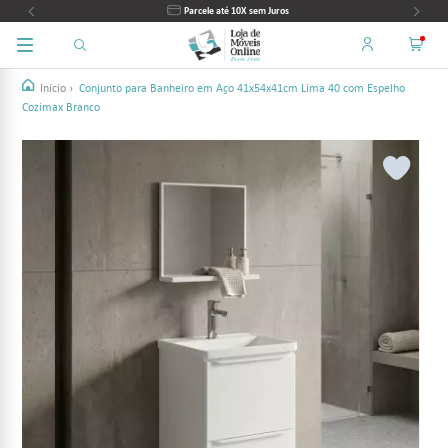
10% Desconto PIX
Início
›
Conjunto para Banheiro em Aço 41x54x41cm Lima 40 com Espelho
Cozimax Branco