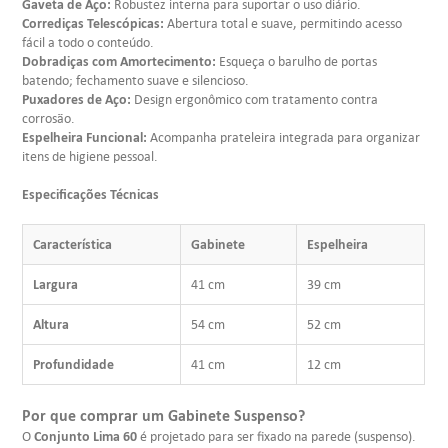
Gaveta de Aço:
Robustez interna para suportar o uso diário.
Corrediças Telescópicas:
Abertura total e suave, permitindo acesso
fácil a todo o conteúdo.
Dobradiças com Amortecimento:
Esqueça o barulho de portas
batendo; fechamento suave e silencioso.
Puxadores de Aço:
Design ergonômico com tratamento contra
corrosão.
Espelheira Funcional:
Acompanha prateleira integrada para organizar
itens de higiene pessoal.
Especificações Técnicas
Característica
Gabinete
Espelheira
Largura
41 cm
39 cm
Altura
54 cm
52 cm
Profundidade
41 cm
12 cm
Por que comprar um Gabinete Suspenso?
Conjunto Lima 60
O
é projetado para ser fixado na parede (suspenso).