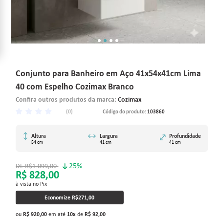
Conjunto para Banheiro em Aço 41x54x41cm Lima
40 com Espelho Cozimax Branco
Confira outros produtos da marca:
Cozimax
(0)
Código do produto:
103860
Altura
Largura
Profundidade
54 cm
41 cm
41 cm
25%
R$1.099,00
R$ 828,00
à vista no Pix
Economize
R$271,00
ou
R$ 920,00
em até
10
x
de
R$ 92,00